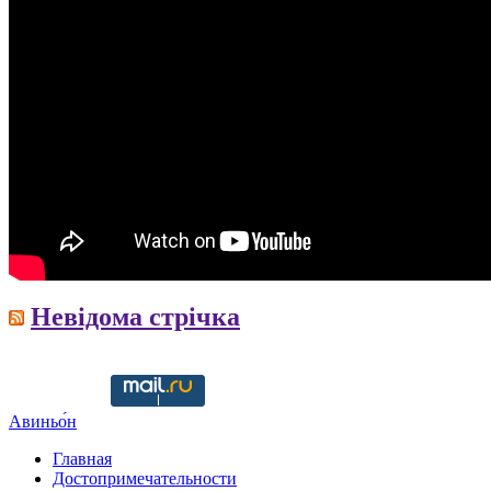
Невідома стрічка
Copyright © ruavignon.ru -
Разработка сайта WildWeb
Авиньо́н
Главная
Достопримечательности